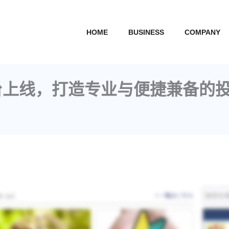
HOME
BUSINESS
COMPANY
台上线，打造专业与便捷兼备的