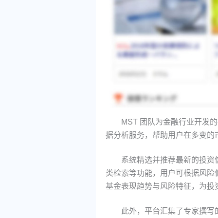
MST 团队为金融行业开
据分析服务，帮助用户在多变的
系统精选并推荐最新的投资
类检索等功能，用户可根据风险
基金表现趋势与风险特征，为投
此外，平台汇集了专家撰写