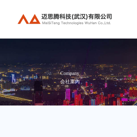
内
容
を
ス
キ
ッ
プ
Company
会社案内