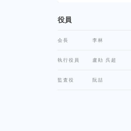
役員
会長
李林
執行役員
盧勛 呉超
監査役
阮喆