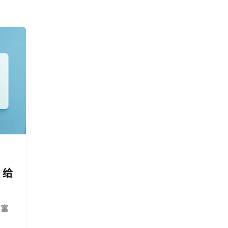
，给
财富