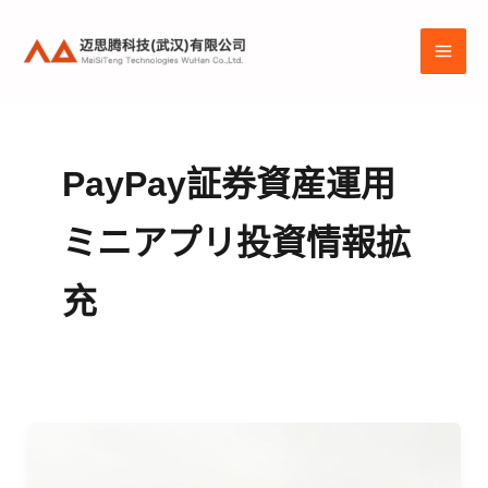
跳
至
MAI
内
容
ME
PayPay証券資産運用
ミニアプリ投資情報拡
充